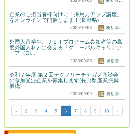
企業のご担当者様向けに「採用力アップ講座」
をオンラインで開催します！(長野県)
2025/10/06
統括管理者1
外国人留学生、ＪＥＴプログラム参加者等の高
度外国人材と出会える「グローバルキャリアフ
ェア（Gl...
2025/09/25
統括管理者1
令和７年度 第２回テクノリーチナガノ商談会
の参加受注企業を募集します(長野県産業振興
機構)
2025/09/09
統括管理者1
«
2
3
4
5
6
7
8
9
10
»