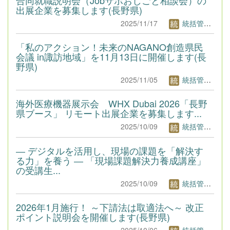
出展企業を募集します(長野県)
2025/11/17
統括管理者1
「私のアクション！未来のNAGANO創造県民
会議 in諏訪地域」を11月13日に開催します(長
野県)
2025/11/05
統括管理者1
海外医療機器展示会 WHX Dubai 2026「長野
県ブース」 リモート出展企業を募集します...
2025/10/09
統括管理者1
― デジタルを活用し、現場の課題を「解決す
る力」を養う ― 「現場課題解決力養成講座」
の受講生...
2025/10/09
統括管理者1
2026年1月施行！ ～下請法は取適法へ～ 改正
ポイント説明会を開催します(長野県)
2025/10/06
統括管理者1