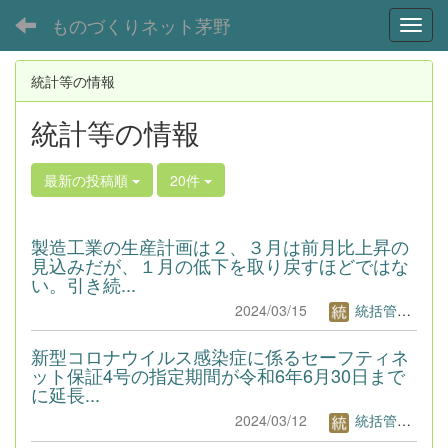
ものづくりネット茅野
Toggl
統計等の情報
統計等の情報
最新の投稿順
20件
製造工業の生産計画は２、３月は前月比上昇の
見込みだが、１月の低下を取り戻すほどではな
い。引き続...
2024/03/15
統括管理者1
新型コロナウイルス感染症に係るセーフティネ
ット保証4号の指定期間が令和6年6月30日まで
に延長...
2024/03/12
統括管理者1