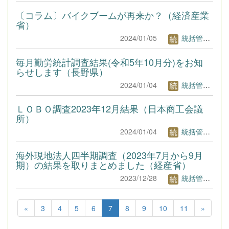
〔コラム〕バイクブームが再来か？（経済産業
省）
2024/01/05
統括管理者1
毎月勤労統計調査結果(令和5年10月分)をお知
らせします（長野県）
2024/01/04
統括管理者1
ＬＯＢＯ調査2023年12月結果（日本商工会議
所）
2024/01/04
統括管理者1
海外現地法人四半期調査（2023年7月から9月
期）の結果を取りまとめました（経産省）
2023/12/28
統括管理者1
«
3
4
5
6
7
8
9
10
11
»