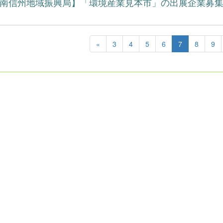
南信州地域振興局】「環境産業見本市」の出展企業募
«
3
4
5
6
7
8
9