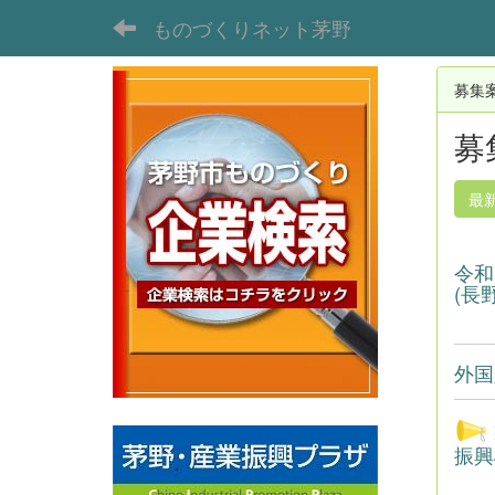
ものづくりネット茅野
募集
募
最
令和
(長
外国
振興