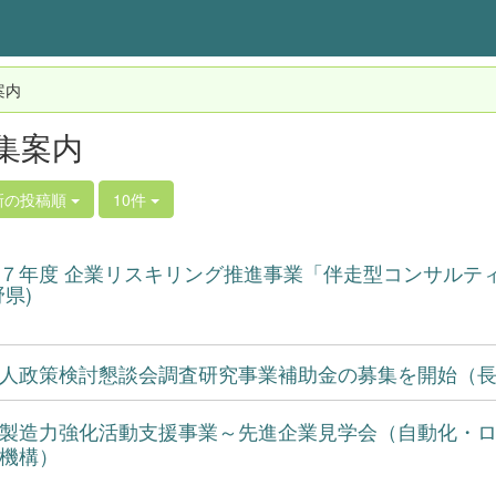
案内
集案内
新の投稿順
10件
７年度 企業リスキリング推進事業「伴走型コンサルテ
野県)
人政策検討懇談会調査研究事業補助金の募集を開始（
製造力強化活動支援事業～先進企業見学会（自動化・ロ
機構）