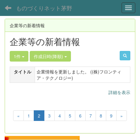
ものづくりネット茅野
Toggl
企業等の新着情報
企業等の新着情報
1件
作成日時(降順)
タイトル
企業情報を更新しました。 ((株)フロンティ
ア・テクノロジー)
詳細を表示
«
1
2
3
4
5
6
7
8
9
»