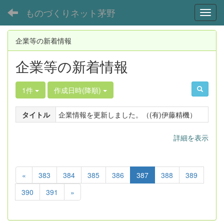
ものづくりネット茅野
Toggl
企業等の新着情報
企業等の新着情報
1件
作成日時(降順)
タイトル
企業情報を更新しました。（(有)伊藤精機）
詳細を表示
«
383
384
385
386
387
388
389
390
391
»