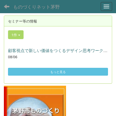
ものづくりネット茅野
Toggl
セミナー等の情報
1件
顧客視点で新しい価値をつくるデザイン思考ワークショップ【１０...
08/06
もっと見る