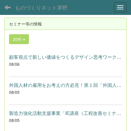
ものづくりネット茅野
Toggl
セミナー等の情報
20件
顧客視点で新しい価値をつくるデザイン思考ワークショップ【１０...
08/06
外国人材の雇用をお考えの方必見！第１回「外国人材活用セミナー...
08/05
製造力強化活動支援事業「IE講座（工程改善セミナー：活用編）」...
08/05