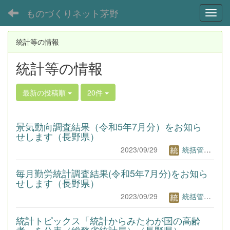
ものづくりネット茅野
Toggl
統計等の情報
統計等の情報
最新の投稿順
20件
景気動向調査結果（令和5年7月分）をお知ら
せします（長野県）
2023/09/29
統括管理者1
毎月勤労統計調査結果(令和5年7月分)をお知ら
せします（長野県）
2023/09/29
統括管理者1
統計トピックス「統計からみたわが国の高齢
者」を公表（総務省統計局）（長野県）