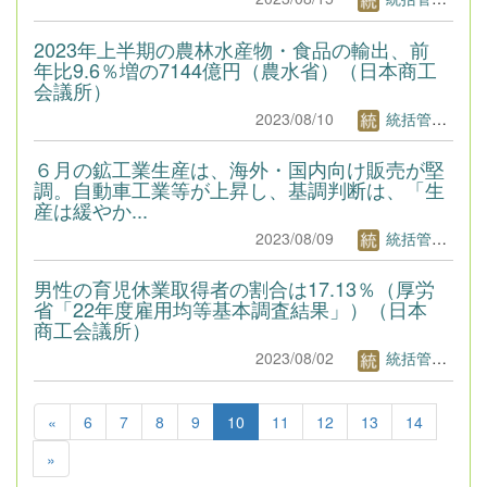
2023年上半期の農林水産物・食品の輸出、前
年比9.6％増の7144億円（農水省）（日本商工
会議所）
2023/08/10
統括管理者1
６月の鉱工業生産は、海外・国内向け販売が堅
調。自動車工業等が上昇し、基調判断は、「生
産は緩やか...
2023/08/09
統括管理者1
男性の育児休業取得者の割合は17.13％（厚労
省「22年度雇用均等基本調査結果」）（日本
商工会議所）
2023/08/02
統括管理者1
«
6
7
8
9
10
11
12
13
14
»