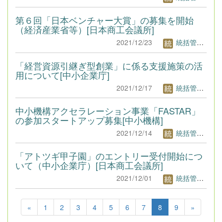
第６回「日本ベンチャー大賞」の募集を開始
（経済産業省等）[日本商工会議所]
2021/12/23
統括管理者1
「経営資源引継ぎ型創業」に係る支援施策の活
用について[中小企業庁]
2021/12/17
統括管理者1
中小機構アクセラレーション事業「FASTAR」
の参加スタートアップ募集[中小機構]
2021/12/14
統括管理者1
「アトツギ甲子園」のエントリー受付開始につ
いて（中小企業庁）[日本商工会議所]
2021/12/01
統括管理者1
«
1
2
3
4
5
6
7
8
9
»