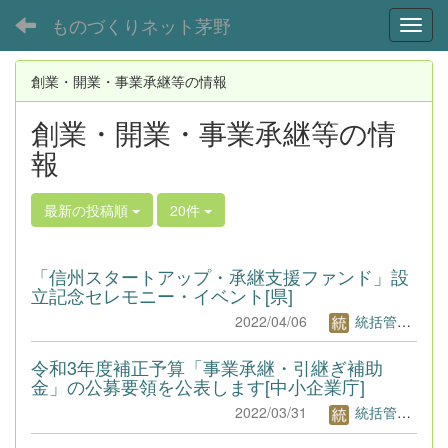
ものづくりネット茅野
Toggl
創業・開業・事業承継等の情報
創業・開業・事業承継等の情
報
最新の投稿順
20件
「信州スタートアップ・承継支援ファンド」設
立記念セレモニー・イベント[県]
2022/04/06
統括管理者1
令和3年度補正予算「事業承継・引継ぎ補助
金」の公募要領を公表します[中小企業庁]
2022/03/31
統括管理者1