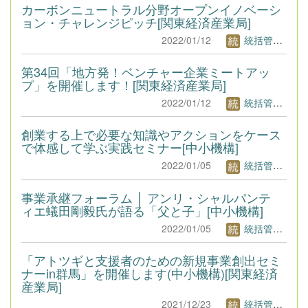
カーボンニュートラル分野オープンイノベーシ
ョン・チャレンジピッチ[関東経済産業局]
2022/01/12
統括管理者1
第34回「地方発！ベンチャー企業ミートアッ
プ」を開催します！[関東経済産業局]
2022/01/12
統括管理者1
創業する上で必要な知識やアクションをケース
で体感して学ぶ実践セミナー[中小機構]
2022/01/05
統括管理者1
事業承継フォーラム │ アンリ・シャルパンテ
ィエ蟻田剛毅氏が語る「父と子」[中小機構]
2022/01/05
統括管理者1
「アトツギと支援者のための新規事業創出セミ
ナーin群馬」を開催します(中小機構)[関東経済
産業局]
2021/12/23
統括管理者1