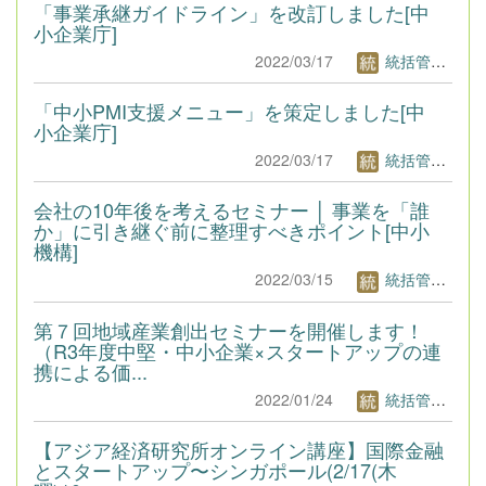
「事業承継ガイドライン」を改訂しました[中
小企業庁]
2022/03/17
統括管理者1
「中小PMI支援メニュー」を策定しました[中
小企業庁]
2022/03/17
統括管理者1
会社の10年後を考えるセミナー │ 事業を「誰
か」に引き継ぐ前に整理すべきポイント[中小
機構]
2022/03/15
統括管理者1
第７回地域産業創出セミナーを開催します！
（R3年度中堅・中小企業×スタートアップの連
携による価...
2022/01/24
統括管理者1
【アジア経済研究所オンライン講座】国際金融
とスタートアップ〜シンガポール(2/17(木