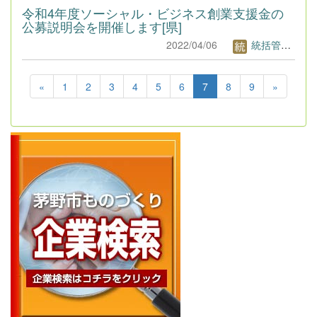
令和4年度ソーシャル・ビジネス創業支援金の
公募説明会を開催します[県]
2022/04/06
統括管理者1
«
1
2
3
4
5
6
7
8
9
»