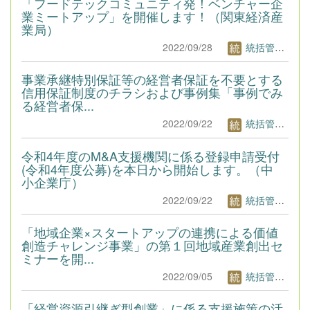
「フードテックコミュニティ発！ベンチャー企
業ミートアップ」を開催します！（関東経済産
業局）
2022/09/28
統括管理者1
事業承継特別保証等の経営者保証を不要とする
信用保証制度のチラシおよび事例集「事例でみ
る経営者保...
2022/09/22
統括管理者1
令和4年度のM&A支援機関に係る登録申請受付
(令和4年度公募)を本日から開始します。（中
小企業庁）
2022/09/22
統括管理者1
「地域企業×スタートアップの連携による価値
創造チャレンジ事業」の第１回地域産業創出セ
ミナーを開...
2022/09/05
統括管理者1
「経営資源引継ぎ型創業」に係る支援施策の活