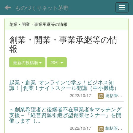
ものづくりネット茅野
Toggl
創業・開業・事業承継等の情報
創業・開業・事業承継等の情
報
最新の投稿順
20件
起業・創業 オンラインで学ぶ！ビジネス知
識！│創業！ナイトスクール開講（中小機構）
2022/10/17
統括管理者1
～創業希望者と後継者不在事業者をマッチング
支援～「経営資源引継ぎ型創業セミナー」を開
催します（...
2022/10/17
統括管理者1