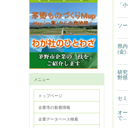
「小
ソー
県内
(金)..
研究
野県
メニュー
トップページ
セミ
企業等の新着情報
オー
で...
企業データベース検索