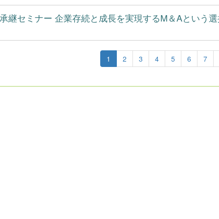
承継セミナー 企業存続と成長を実現するM＆Aという選
1
2
3
4
5
6
7