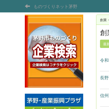
ものづくりネット茅野
創業
創
最
令和
長野
信州