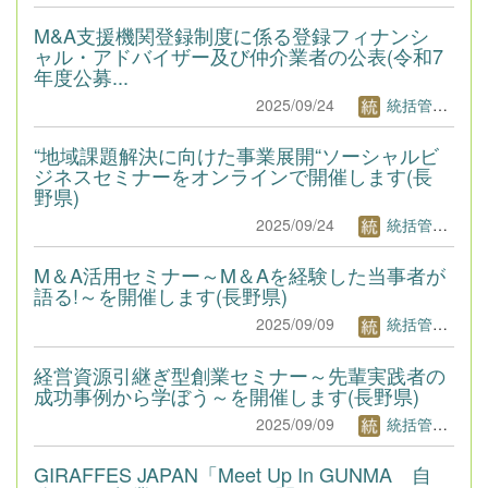
M&A支援機関登録制度に係る登録フィナンシ
ャル・アドバイザー及び仲介業者の公表(令和7
年度公募...
2025/09/24
統括管理者1
“地域課題解決に向けた事業展開“ソーシャルビ
ジネスセミナーをオンラインで開催します(長
野県)
2025/09/24
統括管理者1
M＆A活用セミナー～M＆Aを経験した当事者が
語る!～を開催します(長野県)
2025/09/09
統括管理者1
経営資源引継ぎ型創業セミナー～先輩実践者の
成功事例から学ぼう～を開催します(長野県)
2025/09/09
統括管理者1
GIRAFFES JAPAN「Meet Up In GUNMA 自