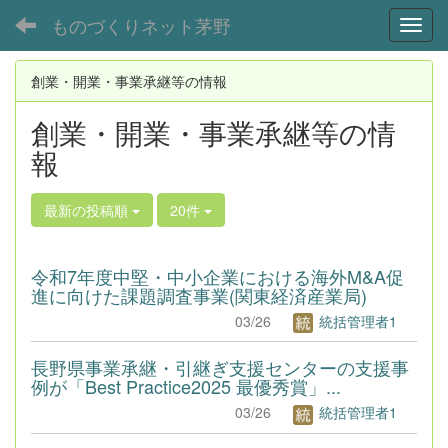
ものづくりネット茅野
Toggl
創業・開業・事業承継等の情報
創業・開業・事業承継等の情
報
最新の投稿順
20件
令和7年度中堅・中小企業における海外M&A促
進に向けた課題調査事業(関東経済産業局)
03/26
統括管理者1
長野県事業承継・引継ぎ支援センターの支援事
例が「Best Practice2025 最優秀賞」...
03/26
統括管理者1