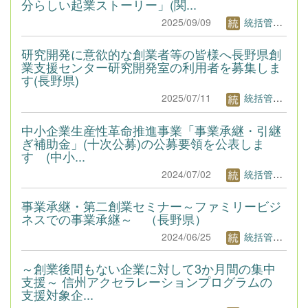
分らしい起業ストーリー」(関...
2025/09/09
統括管理者1
研究開発に意欲的な創業者等の皆様へ長野県創
業支援センター研究開発室の利用者を募集しま
す(長野県)
2025/07/11
統括管理者1
中小企業生産性革命推進事業「事業承継・引継
ぎ補助金」(十次公募)の公募要領を公表しま
す (中小...
2024/07/02
統括管理者1
事業承継・第二創業セミナー～ファミリービジ
ネスでの事業承継～ （長野県）
2024/06/25
統括管理者1
～創業後間もない企業に対して3か月間の集中
支援～ 信州アクセラレーションプログラムの
支援対象企...