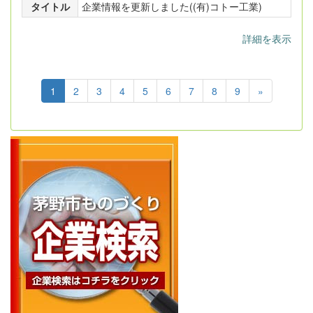
タイトル
企業情報を更新しました((有)コトー工業)
詳細を表示
1
2
3
4
5
6
7
8
9
»