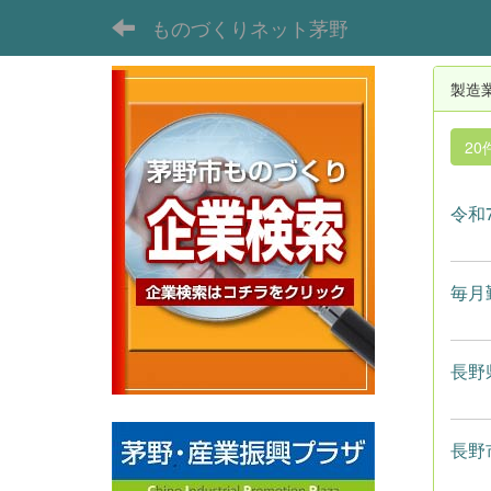
ものづくりネット茅野
製造
20
令和
毎月
長野
長野