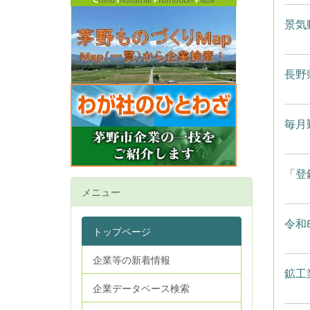
景気
長野
毎月
「登
メニュー
令和
トップページ
企業等の新着情報
鉱工
企業データベース検索