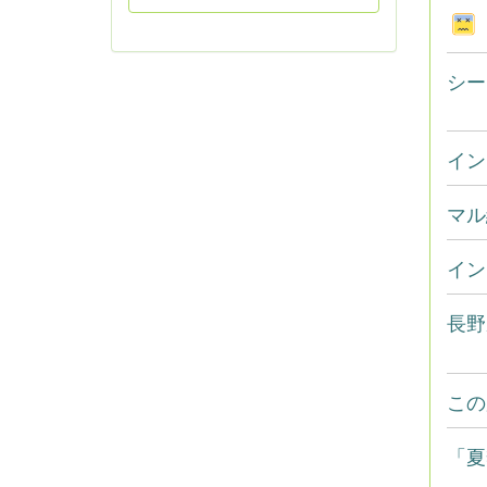
シー
イン
マル
イン
長野
この
「夏