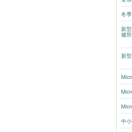
冬季
新型
健所か
新型
Mi
Mic
Mic
中小