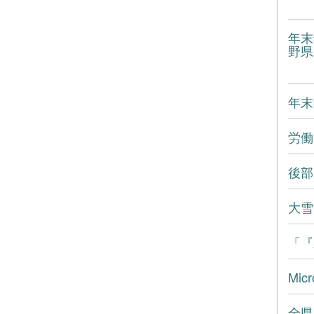
年末
野県
年末
労働
後部
大雪
「『
Mi
全県