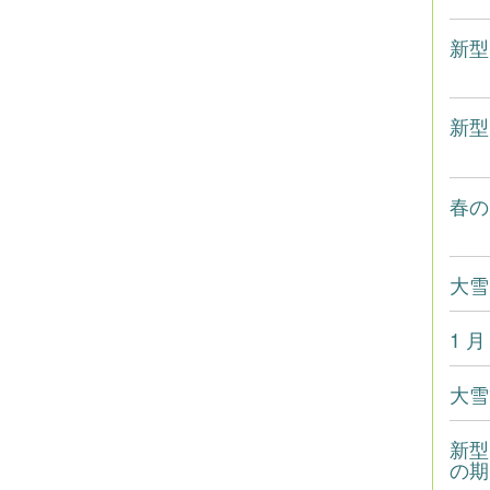
新型
新型
春の
大雪
1 
大雪
新型
の期間