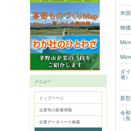
米国
物価
Mi
Mi
ダイ
省）
メニュー
新型
トップページ
企業等の新着情報
令和
（長
企業データベース検索