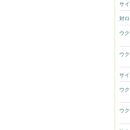
サイ
対ロ
ウク
ウク
サイ
ウク
ウク