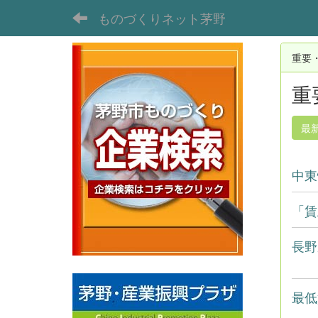
ものづくりネット茅野
重要
重
最
中東
「賃
長野
最低