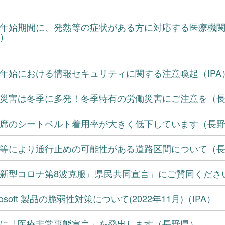
年始期間に、発熱等の症状がある方に対応する医療機
）
年始における情報セキュリティに関する注意喚起（IPA
災害は冬季に多発！冬季特有の労働災害にご注意を（
席のシートベルト着用率が大きく低下しています（長
等により通行止めの可能性がある道路区間について（
新型コロナ第8波克服』県民共同宣言」にご賛同くださ
crosoft 製品の脆弱性対策について(2022年11月)（IPA）
に「医療非常事態宣言」を発出します（長野県）