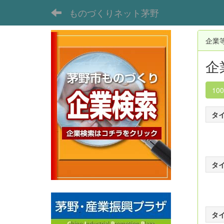
ものづくりネット茅野
企業
企
10
タ
タ
タ