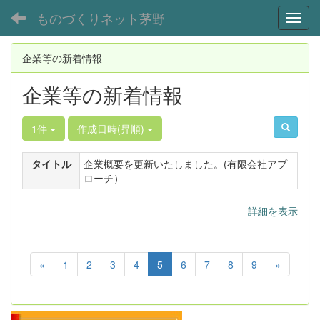
ものづくりネット茅野
Toggl
企業等の新着情報
企業等の新着情報
1件
作成日時(昇順)
タイトル
企業概要を更新いたしました。(有限会社アプ
ローチ）
詳細を表示
«
1
2
3
4
5
6
7
8
9
»