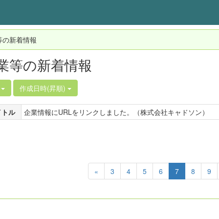
等の新着情報
業等の新着情報
件
作成日時(昇順)
イトル
企業情報にURLをリンクしました。（株式会社キャドソン）
«
3
4
5
6
7
8
9