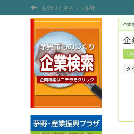
ものづくりネット茅野
企業
企
1
タ