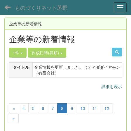
ものづくりネット茅野
Toggl
企業等の新着情報
企業等の新着情報
1件
作成日時(昇順)
タイトル
企業情報を更新しました。（ティダダイヤモン
ド有限会社）
詳細を表示
«
4
5
6
7
8
9
10
11
12
»