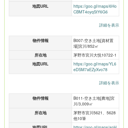
地図URL
https://goo.gl/maps/6Ho
CBMT4oyqStY6G6
詳細を表示
物件情報
B007-空き土地[資材置
場]宮川/852㎡
所在地
茅野市宮川大悦10722-1
地図URL
https://goo.gl/maps/YL6
eDSM7aEZyXvo78
詳細を表示
物件情報
B011-空き土地[農地]宮
川/3,009㎡
所在地
茅野市宮川5621、5628
他10筆
地図URL
https://goo.gl/maps/anH