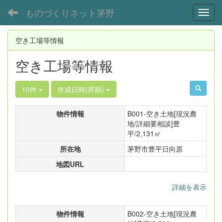
ものづくりネット茅野
Toggl
空き工場等情報
空き工場等情報
10件
作成日時(昇順)
物件情報
B001-空き土地[現況農
地/詳細要相談]豊
平/2,131㎡
所在地
茅野市豊平日向原
地図URL
詳細を表示
物件情報
B002-空き土地[現況農