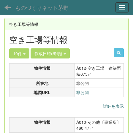
ものづくりネット茅野
Toggl
空き工場等情報
空き工場等情報
10件
作成日時(降順)
物件情報
A012-空き工場 建築面
積675㎡
所在地
非公開
地図URL
非公開
詳細を表示
物件情報
A010-その他〔事業所〕
460.47㎡