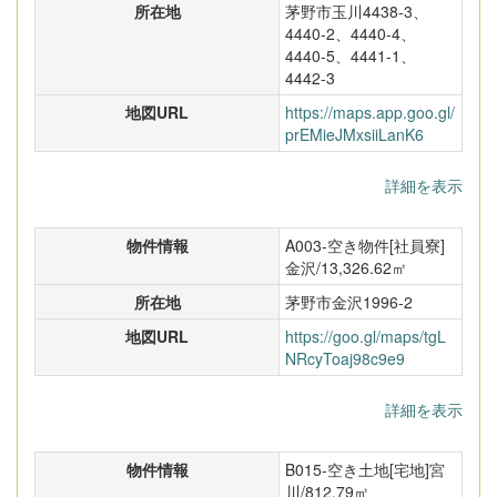
所在地
茅野市玉川4438-3、
4440-2、4440-4、
4440-5、4441-1、
4442-3
地図URL
https://maps.app.goo.gl/
prEMieJMxsiiLanK6
詳細を表示
物件情報
A003-空き物件[社員寮]
金沢/13,326.62㎡
所在地
茅野市金沢1996-2
地図URL
https://goo.gl/maps/tgL
NRcyToaj98c9e9
詳細を表示
物件情報
B015-空き土地[宅地]宮
川/812.79㎡