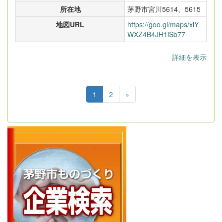
所在地
茅野市宮川5614、5615
地図URL
https://goo.gl/maps/xiY
WXZ4B4JH1iSb77
詳細を表示
1
2
»