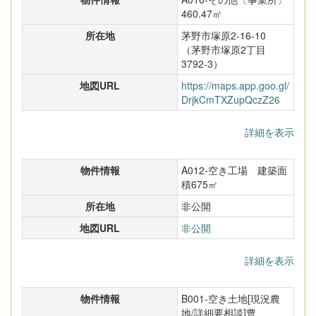
460.47㎡
所在地
茅野市塚原2-16-10
（茅野市塚原2丁目
3792-3）
地図URL
https://maps.app.goo.gl/
DrjkCmTXZupQczZ26
詳細を表示
物件情報
A012-空き工場 建築面
積675㎡
所在地
非公開
地図URL
非公開
詳細を表示
物件情報
B001-空き土地[現況農
地/詳細要相談]豊