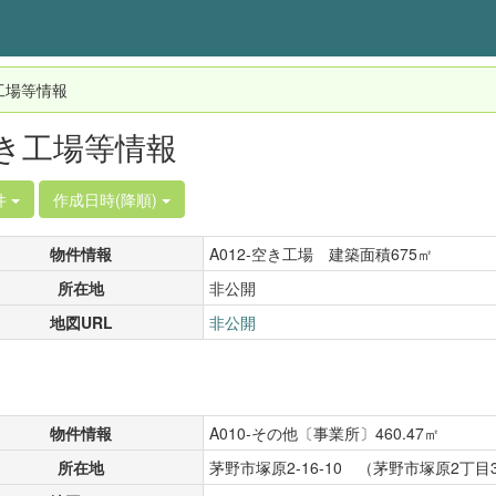
工場等情報
き工場等情報
件
作成日時(降順)
物件情報
A012-空き工場 建築面積675㎡
所在地
非公開
地図URL
非公開
物件情報
A010-その他〔事業所〕460.47㎡
所在地
茅野市塚原2-16-10 （茅野市塚原2丁目37