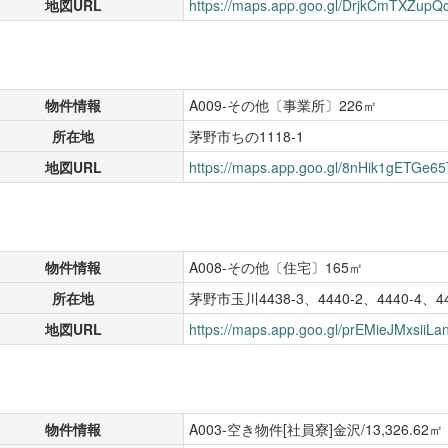
地図URL
https://maps.app.goo.gl/DrjkCmTXZupQ
物件情報
A009-その他〔事業所〕226㎡
所在地
茅野市ちの1118-1
地図URL
https://maps.app.goo.gl/8nHik1gETGe6
物件情報
A008-その他〔住宅〕165㎡
所在地
茅野市玉川4438-3、4440-2、4440-4、444
地図URL
https://maps.app.goo.gl/prEMieJMxsiiLa
物件情報
A003-空き物件[社員寮]金沢/13,326.62㎡