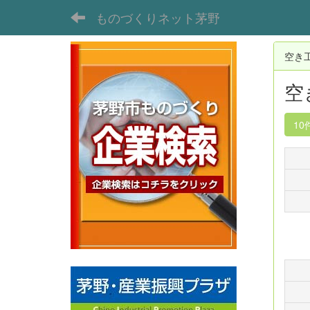
ものづくりネット茅野
空き
空
10