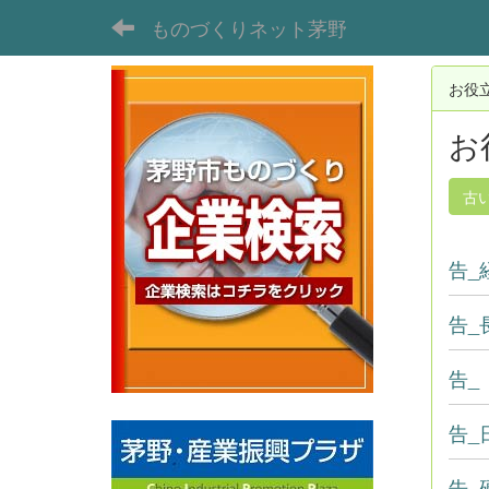
ものづくりネット茅野
お役
お
古
告_
告_
告_
告_
告_