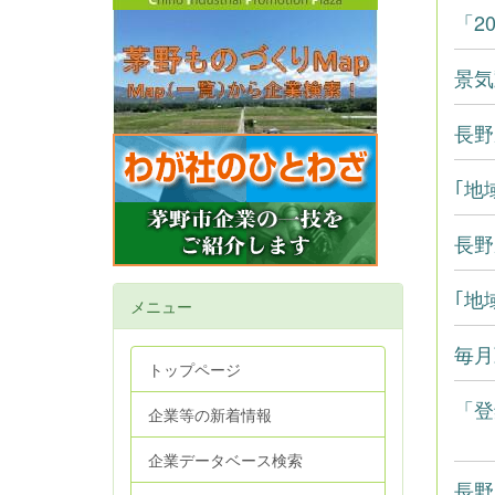
「2
景気
長野
｢地
長野
｢地
メニュー
毎月
トップページ
「登
企業等の新着情報
企業データベース検索
長野