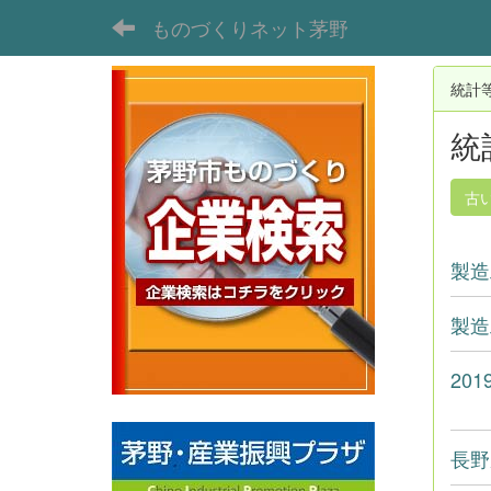
ものづくりネット茅野
統計
統
古
製造
製造
20
長野