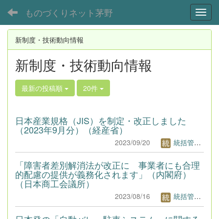
ものづくりネット茅野
Toggl
新制度・技術動向情報
新制度・技術動向情報
最新の投稿順
20件
日本産業規格（JIS）を制定・改正しました
（2023年9月分）（経産省）
2023/09/20
統括管理者1
「障害者差別解消法が改正に 事業者にも合理
的配慮の提供が義務化されます」（内閣府）
（日本商工会議所）
2023/08/16
統括管理者1
日本発の「自動バレー駐車システム」に関する