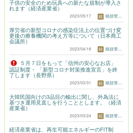
子供の安全のため玩具への新たな規制が導入さ
れます（経済産業省）
2023/05/17
統括管理者1
厚労省の新型コロナの感染症法上の位置づけ変
更後の療養機関の考え方等について（日本商工
会議所）
2023/04/18
統括管理者1
５月７日をもって「信州の安心なお店」
認証制度・ 「新型コロナ対策推進宣言」を終
了します（長野県）
2023/03/31
統括管理者1
大韓民国向けの3品目の輸出に関し、外為法に
基づき運用見直しを行うこととします。（経済
産業省）
2023/03/24
統括管理者1
経済産業省は、再生可能エネルギーのFIT制