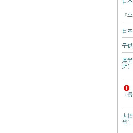
日本
「半
日本
子供
厚労
所）
（長
大韓
省）