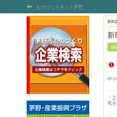
ものづくりネット茅野
新制
新
最
中小
「工
化を進