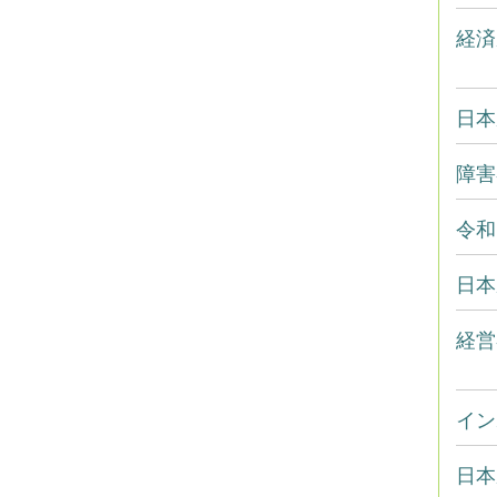
経済
日本
障害
令和
日本
経営
イン
日本