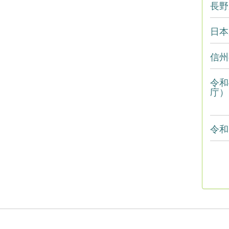
長野
日本
信州
令和
庁）
令和