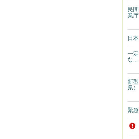
民間
業庁）
日本
一定
な...
新型
県）
緊急