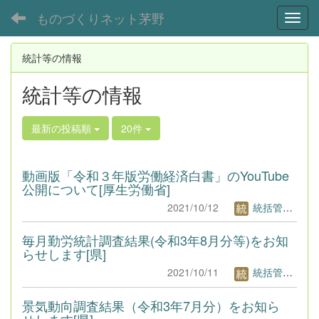
ものづくりネット茅野
Toggl
統計等の情報
統計等の情報
最新の投稿順
20件
動画版「令和３年版労働経済白書」のYouTube
公開について[厚生労働省]
2021/10/12
統括管理者1
毎月勤労統計調査結果(令和3年8月分等)をお知
らせします[県]
2021/10/11
統括管理者1
景気動向調査結果（令和3年7月分）をお知ら
せします[県]